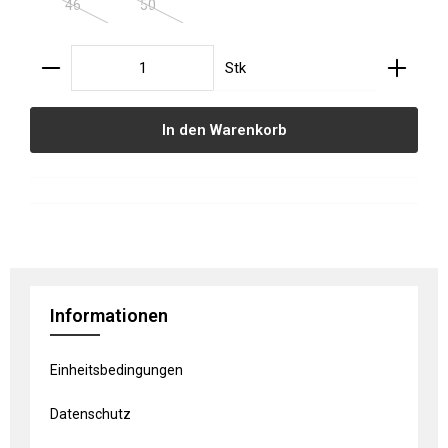
46
50
(Diese Option ist zurzeit nicht verfügbar.)
(Diese Option ist zurzeit nicht verfügbar.)
Produkt Anzahl: Gib den gewünschten Wert ein oder
Stk
In den Warenkorb
Informationen
Einheitsbedingungen
Datenschutz