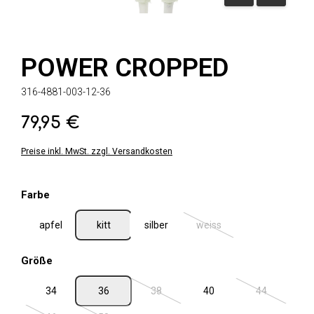
POWER CROPPED
316-4881-003-12-36
79,95 €
Regulärer Preis:
Preise inkl. MwSt. zzgl. Versandkosten
auswählen
Farbe
apfel
kitt
silber
weiss
(Diese Option ist zurzeit ni
auswählen
Größe
34
36
38
40
44
(Diese Option ist zurzeit nicht verfügbar.
(Diese Option 