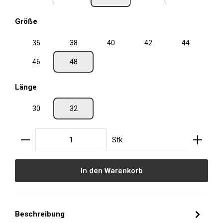
auswählen
Größe
36
38
40
42
44
46
48
auswählen
Länge
30
32
Produkt Anzahl: Gib den gewünschten Wert ein oder
Stk
In den Warenkorb
Beschreibung