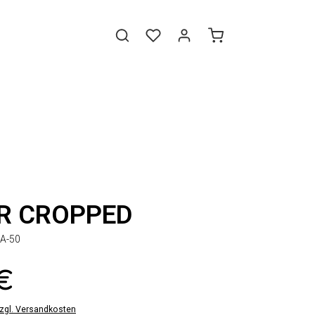
R CROPPED
1A-50
 €
zzgl. Versandkosten