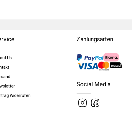
ervice
Zahlungsarten
out Us
ntakt
rsand
Social Media
wsletter
rtrag Widerrufen