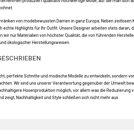
ternehmen produziert qualitativ hochwertige Mode, auf die man sich aus
ichnet.
schränken von modebewussten Damen in ganz Europa. Neben zeitlosen Kl
ch echte Highlights für Ihr Outfit. Unsere Designer arbeiten stets daran, 
en wir nur Materialien von höchster Qualität, die von führenden Herste
und ökologischer Herstellungsweisen.
 GESCHRIEBEN
ht, perfekte Schnitte und modische Modelle zu entwickeln, sondern von 
chten. Wir sind uns unserer Verantwortung gegenüber der Umwelt bewu
achhaltigere Hosenproduktion möglich, vor allem was die Reduzierung vo
eigt, Nachhaltigkeit und Style schließen sich nicht mehr aus.