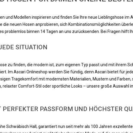
n und Modellen inspirieren und finden Sie Ihre neue Lieblingshose im A
e die neuen Hosen anprobieren, sich Kombinationsmöglichkeiten überleg
es problemlos binnen 14 Tagen an uns zurücksenden. Bei Fragen hilft I
JEDE SITUATION
ose zu finden, die modern ist, zum eigenen Typ passt und mit ihrem Schn
rt. Im Ascari Onlineshop werden Sie fündig, denn Ascari bietet für jed
ssigen Tragekomfort mit modernsten Materialien, Mustern und Farben, 
elaxter Comfort-Stil oder sportliche Looks – unsere große Auswahl im 
 PERFEKTER PASSFORM UND HÖCHSTER QUA
ahe Schwäbisch Hall, garantiert nun seit mehr als 100 Jahren exzellente