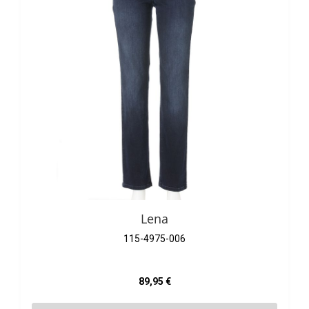
Lena
115-4975-006
Regulärer Preis:
89,95 €