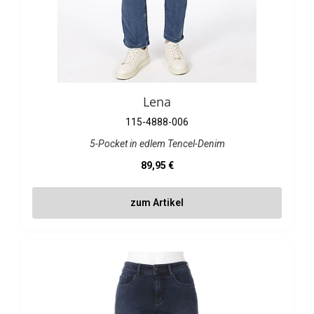
Lena
115-4888-006
5-Pocket in edlem Tencel-Denim
Regulärer Preis:
89,95 €
zum Artikel