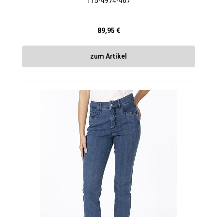
115-4974-467
Regulärer Preis:
89,95 €
zum Artikel