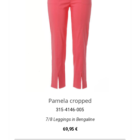
Pamela cropped
315-4146-005
7/8 Leggings in Bengaline
Regulärer Preis:
69,95 €