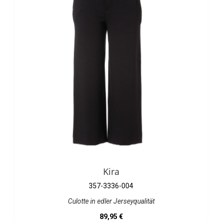
Kira
357-3336-004
Culotte in edler Jerseyqualität
Regulärer Preis:
89,95 €