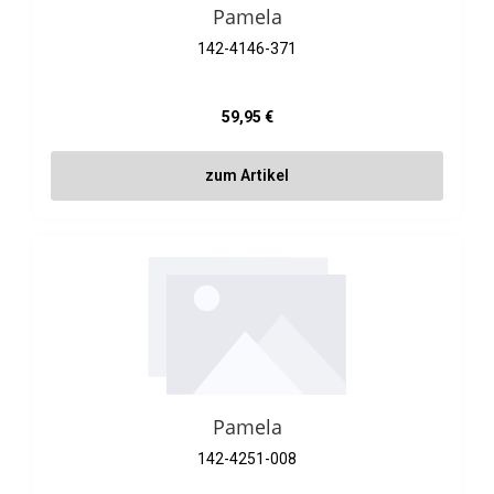
Pamela
142-4146-371
Regulärer Preis:
59,95 €
zum Artikel
Pamela
142-4251-008