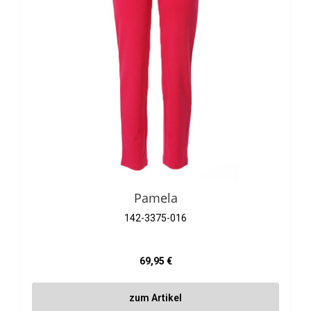
Pamela
142-3375-016
Regulärer Preis:
69,95 €
zum Artikel