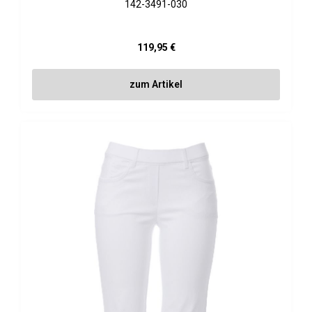
142-3491-030
Regulärer Preis:
119,95 €
zum Artikel