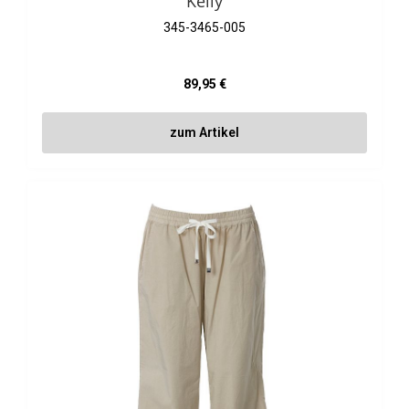
Kelly
345-3465-005
Regulärer Preis:
89,95 €
zum Artikel