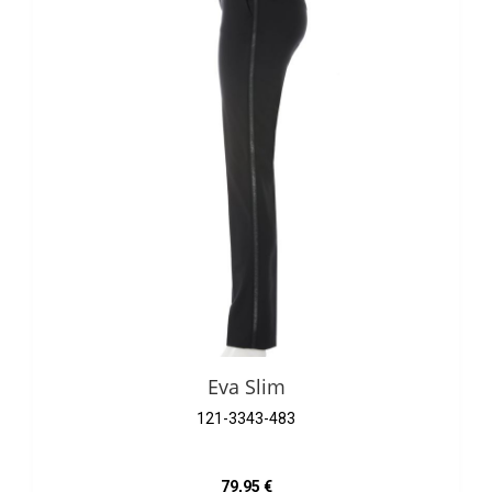
Eva Slim
121-3343-483
Regulärer Preis:
79,95 €