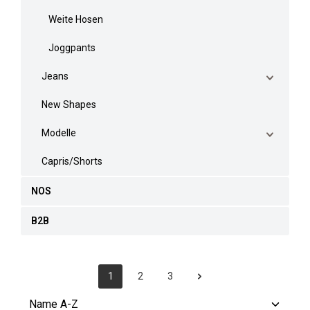
Weite Hosen
Joggpants
Jeans
New Shapes
Modelle
Capris/Shorts
NOS
B2B
1
2
3
Seite
Seite
Seite