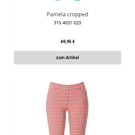
Pamela cropped
315-4031-023
Regulärer Preis:
69,95 €
zum Artikel