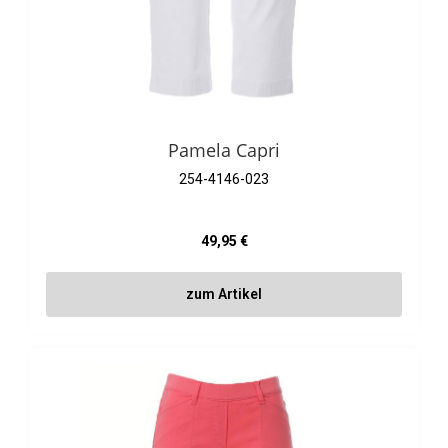
Pamela Capri
254-4146-023
Regulärer Preis:
49,95 €
zum Artikel