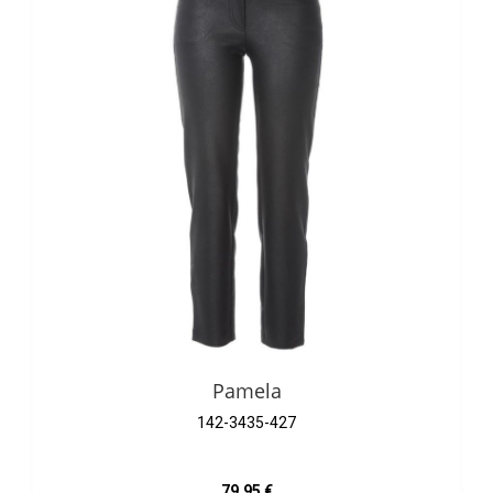
Pamela
142-3435-427
Regulärer Preis:
79,95 €