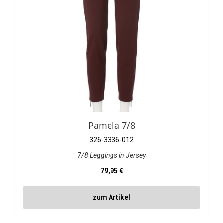
Pamela 7/8
326-3336-012
7/8 Leggings in Jersey
Regulärer Preis:
79,95 €
zum Artikel