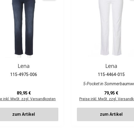
Lena
Lena
115-4975-006
115-4464-015
5-Pocket in Sommerbaumwo
Regulärer Preis:
Regulärer Preis:
89,95 €
79,95 €
se inkl. MwSt. zzgl. Versandkosten
Preise inkl. MwSt. zzgl. Versand
zum Artikel
zum Artikel