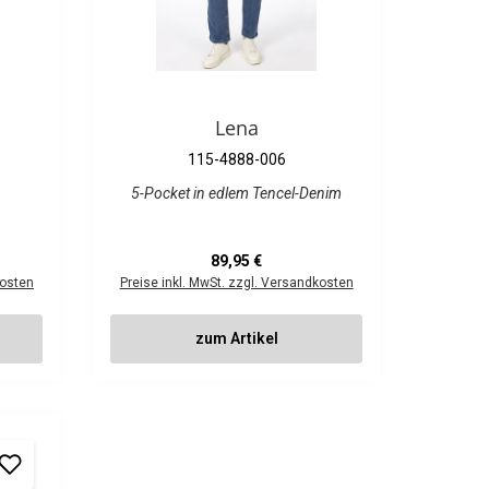
Lena
115-4888-006
5-Pocket in edlem Tencel-Denim
Regulärer Preis:
89,95 €
kosten
Preise inkl. MwSt. zzgl. Versandkosten
zum Artikel