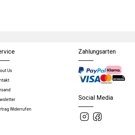
ervice
Zahlungsarten
out Us
ntakt
rsand
Social Media
wsletter
rtrag Widerrufen