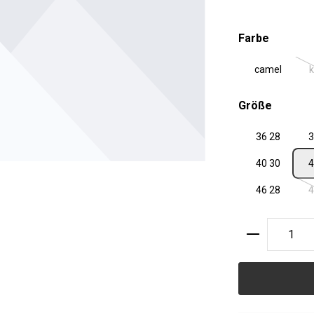
auswäh
Farbe
camel
k
auswäh
Größe
36 28
3
40 30
4
46 28
4
Produkt A