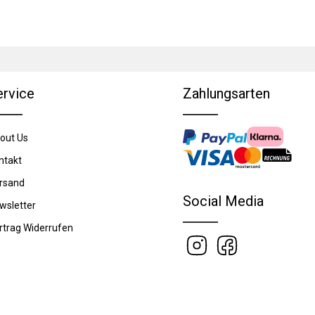
ervice
Zahlungsarten
out Us
ntakt
rsand
Social Media
wsletter
rtrag Widerrufen