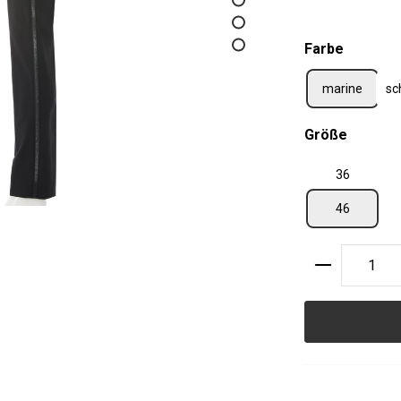
auswäh
Farbe
marine
sc
auswäh
Größe
36
46
Produkt A