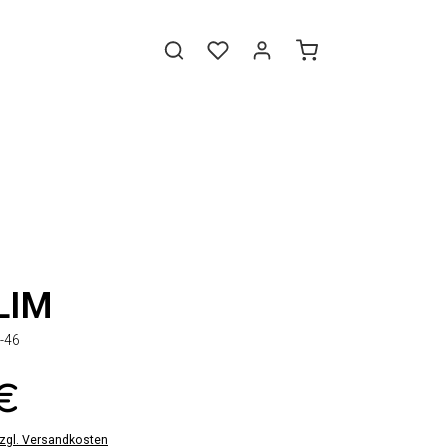
LIM
-46
 €
zzgl. Versandkosten