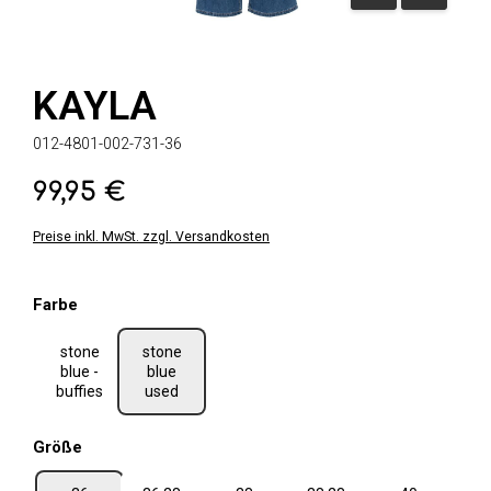
KAYLA
012-4801-002-731-36
99,95 €
Regulärer Preis:
Preise inkl. MwSt. zzgl. Versandkosten
auswählen
Farbe
stone
stone
blue -
blue
buffies
used
auswählen
Größe