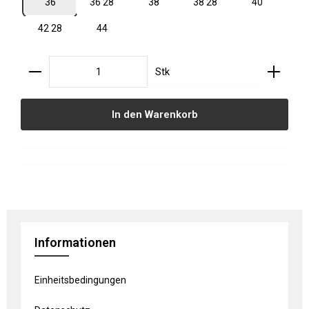
36
36 28
38
38 28
40
42 28
44
Produkt Anzahl: Gib den gewünschten Wert ein oder
Stk
In den Warenkorb
Informationen
Einheitsbedingungen