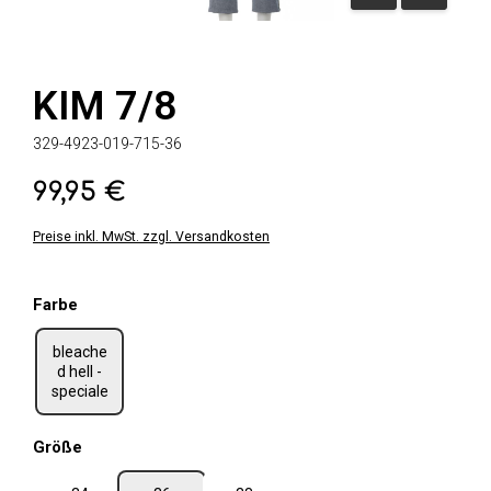
KIM 7/8
329-4923-019-715-36
99,95 €
Regulärer Preis:
Preise inkl. MwSt. zzgl. Versandkosten
auswählen
Farbe
bleache
d hell -
speciale
auswählen
Größe