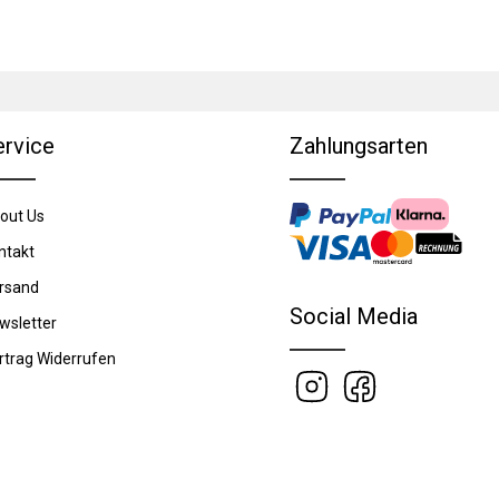
ervice
Zahlungsarten
out Us
ntakt
rsand
Social Media
wsletter
rtrag Widerrufen