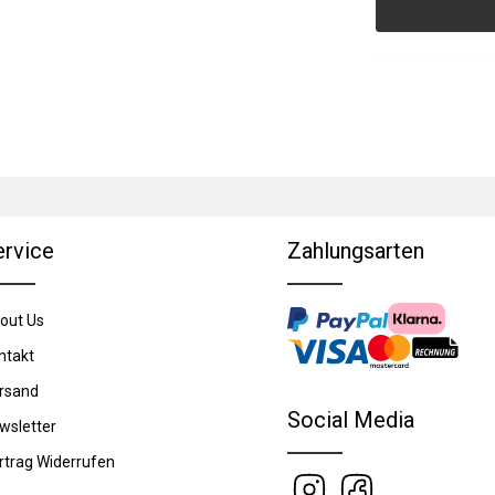
ervice
Zahlungsarten
out Us
ntakt
rsand
Social Media
wsletter
rtrag Widerrufen