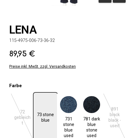
LENA
115-4975-006-73-36-32
89,95 €
Regulärer Preis:
Preise inkl. MwSt. zzgl. Versandkosten
auswählen
Farbe
891
72
73 stone
black
731 stone blue used
781 dark blue stone used
gebleich
731
781 dark
(Diese Option ist zurzeit nicht verfügbar.)
(Diese Option 
blue
black -
t
stone
blue
used
blue
stone
used
used