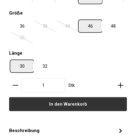
auswählen
Größe
36
38
44
46
48
(Diese Option ist zurzeit nicht verfügbar.)
(Diese Option ist zurzeit nicht verfügbar.
50
(Diese Option ist zurzeit nicht verfügbar.)
auswählen
Länge
30
32
Produkt Anzahl: Gib den gewünschten Wert ein oder
Stk
In den Warenkorb
Beschreibung