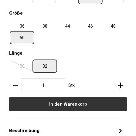
auswählen
Größe
36
38
44
46
48
50
auswählen
Länge
30
32
(Diese Option ist zurzeit nicht verfügbar.)
Produkt Anzahl: Gib den gewünschten Wert ein oder
Stk
In den Warenkorb
Beschreibung