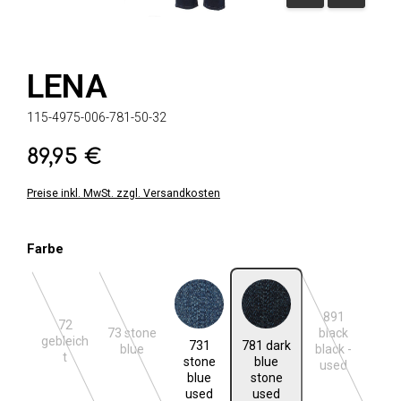
LENA
115-4975-006-781-50-32
89,95 €
Regulärer Preis:
Preise inkl. MwSt. zzgl. Versandkosten
auswählen
Farbe
891
72
73 stone
black
731 stone blue used
781 dark blue stone used
gebleich
731
781 dark
(Diese Option ist zurzeit nicht verfügbar.)
(Diese Option ist zurzeit nicht verfügbar.)
(Diese Option 
blue
black -
t
stone
blue
used
blue
stone
used
used