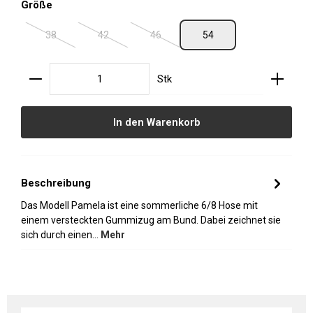
auswählen
Größe
38
42
46
54
(Diese Option ist zurzeit nicht verfügbar.)
(Diese Option ist zurzeit nicht verfügbar.)
(Diese Option ist zurzeit nicht verfügbar.
Produkt Anzahl: Gib den gewünschten Wert ein oder
Stk
In den Warenkorb
Beschreibung
Das Modell Pamela ist eine sommerliche 6/8 Hose mit
einem versteckten Gummizug am Bund. Dabei zeichnet sie
sich durch einen…
Mehr