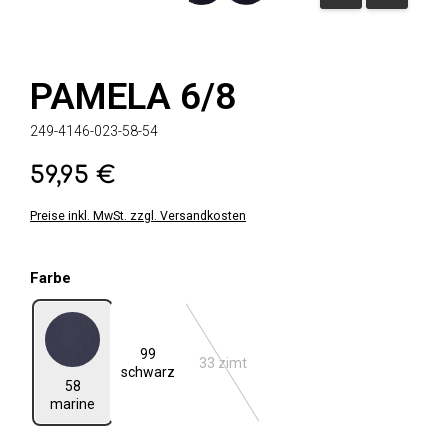
PAMELA 6/8
249-4146-023-58-54
59,95 €
Regulärer Preis:
Preise inkl. MwSt. zzgl. Versandkosten
auswählen
Farbe
99
58 marine
33 zimt
(Diese Option ist zurzeit nicht verfügbar.
schwarz
58
marine