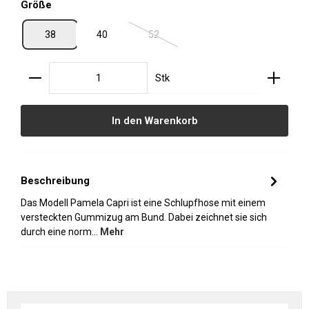
auswählen
Größe
38
40
52
(Diese Option ist zurzeit nicht verfügbar.
Produkt Anzahl: Gib den gewünschten Wert ein oder
Stk
In den Warenkorb
Beschreibung
Das Modell Pamela Capri ist eine Schlupfhose mit einem
versteckten Gummizug am Bund. Dabei zeichnet sie sich
durch eine norm…
Mehr