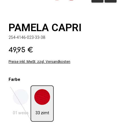
PAMELA CAPRI
254-4146-023-33-38
49,95 €
Regulärer Preis:
Preise inkl. MwSt. zzgl. Versandkosten
auswählen
Farbe
01 weiss
33 zimt
(Diese Option ist zurzeit nicht verfügbar.)
01 weiss
33 zimt