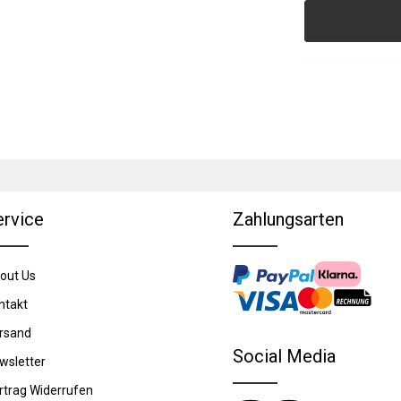
ervice
Zahlungsarten
out Us
ntakt
rsand
Social Media
wsletter
rtrag Widerrufen