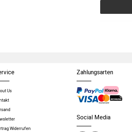
ervice
Zahlungsarten
out Us
ntakt
rsand
Social Media
wsletter
rtrag Widerrufen