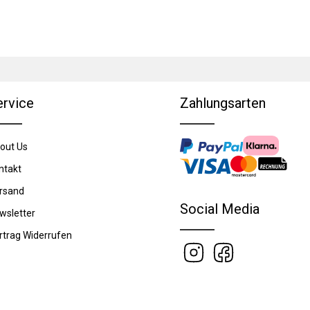
ervice
Zahlungsarten
out Us
ntakt
rsand
Social Media
wsletter
rtrag Widerrufen