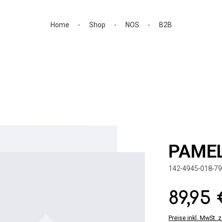
Home
Shop
NOS
B2B
PAME
142-4945-018-79
89,95
Regulärer Preis:
Preise inkl. MwSt. 