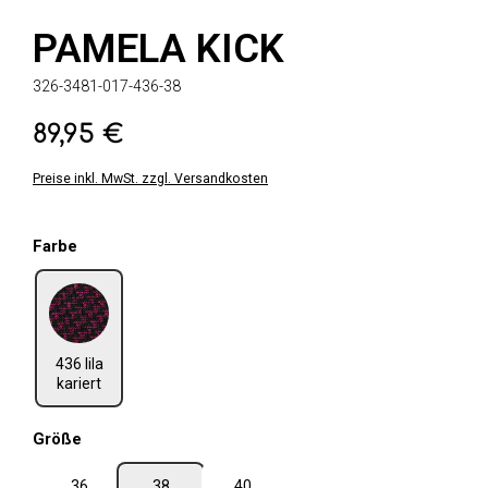
PAMELA KICK
326-3481-017-436-38
89,95 €
Regulärer Preis:
Preise inkl. MwSt. zzgl. Versandkosten
auswählen
Farbe
436 lila kariert
436 lila
kariert
auswählen
Größe
36
38
40