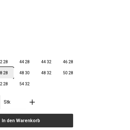
len
len
2 28
44 28
44 32
46 28
8 28
48 30
48 32
50 28
2 28
54 32
nzahl: Gib den gewünschten Wert ein oder
Stk
In den Warenkorb