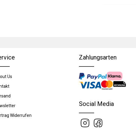
ervice
Zahlungsarten
out Us
ntakt
rsand
Social Media
wsletter
rtrag Widerrufen