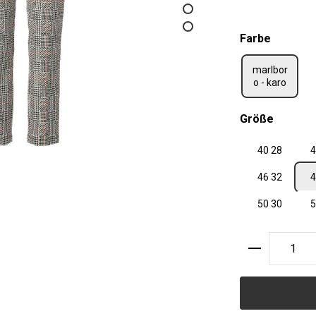
auswäh
Farbe
marlbor
o - karo
auswäh
Größe
40 28
4
46 32
4
50 30
5
Produkt A