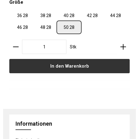
auswählen
Größe
36 28
38 28
40 28
42 28
44 28
46 28
48 28
50 28
Produkt Anzahl: Gib den gewünschten Wert ein oder
Stk
In den Warenkorb
Informationen