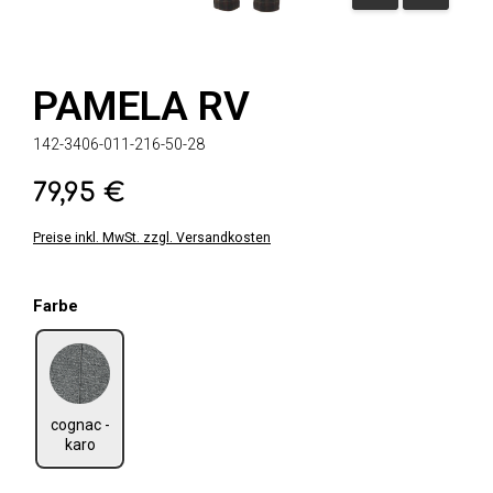
PAMELA RV
142-3406-011-216-50-28
79,95 €
Regulärer Preis:
Preise inkl. MwSt. zzgl. Versandkosten
auswählen
Farbe
cognac - karo
cognac -
karo