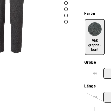
auswäh
Farbe
968 graphit - bunt
968
graphit -
bunt
auswäh
Größe
44
auswäh
Länge
28
(Diese Optio