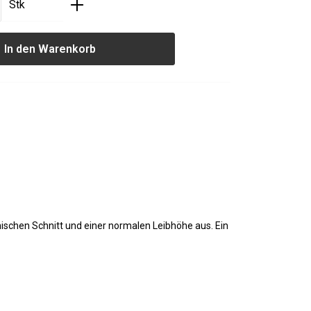
nzahl: Gib den gewünschten Wert ein oder
Stk
In den Warenkorb
ischen Schnitt und einer normalen Leibhöhe aus. Ein