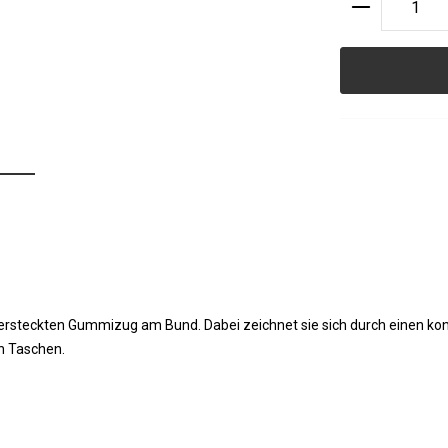
Produkt A
ersteckten Gummizug am Bund. Dabei zeichnet sie sich durch einen kon
n Taschen.