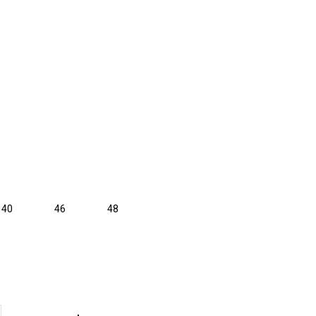
len
len
40
46
48
len