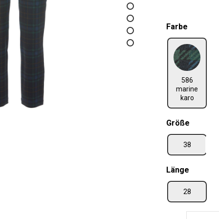
auswäh
Farbe
586 marine karo
586
marine
karo
auswäh
Größe
38
auswäh
Länge
28