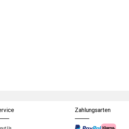
ervice
Zahlungsarten
out Us