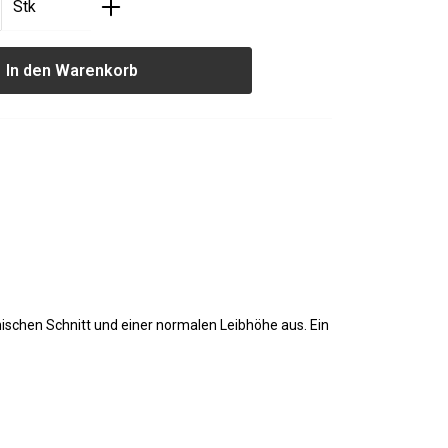
nzahl: Gib den gewünschten Wert ein oder
Stk
In den Warenkorb
ischen Schnitt und einer normalen Leibhöhe aus. Ein