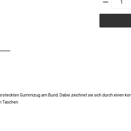
Produkt A
ersteckten Gummizug am Bund. Dabei zeichnet sie sich durch einen kon
n Taschen.