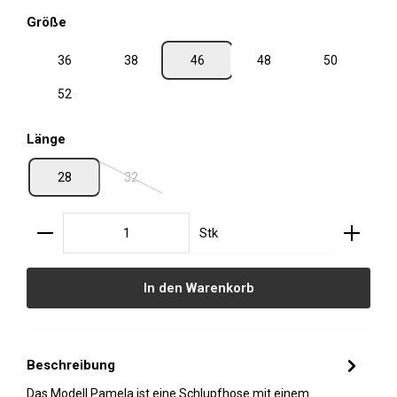
auswählen
Größe
36
38
46
48
50
52
auswählen
Länge
28
32
(Diese Option ist zurzeit nicht verfügbar.)
Produkt Anzahl: Gib den gewünschten Wert ein oder
Stk
In den Warenkorb
Beschreibung
Das Modell Pamela ist eine Schlupfhose mit einem