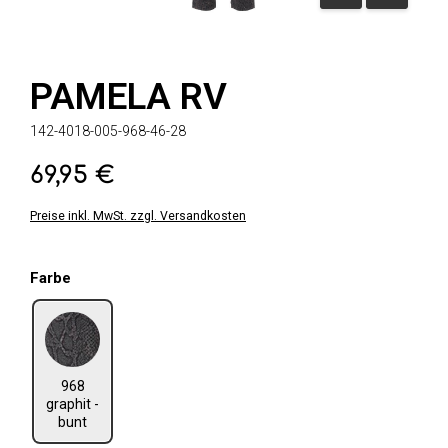
PAMELA RV
142-4018-005-968-46-28
69,95 €
Regulärer Preis:
Preise inkl. MwSt. zzgl. Versandkosten
auswählen
Farbe
968 graphit - bunt
968
graphit -
bunt