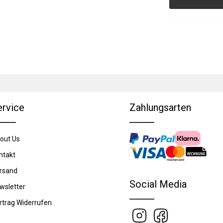
ervice
Zahlungsarten
out Us
ntakt
rsand
Social Media
wsletter
rtrag Widerrufen