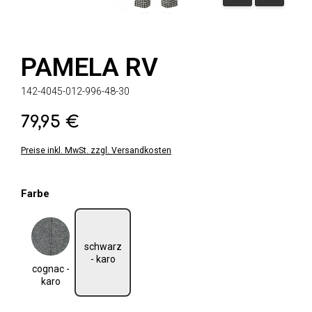
PAMELA RV
142-4045-012-996-48-30
79,95 €
Regulärer Preis:
Preise inkl. MwSt. zzgl. Versandkosten
auswählen
Farbe
schwarz
cognac - karo
- karo
cognac -
karo