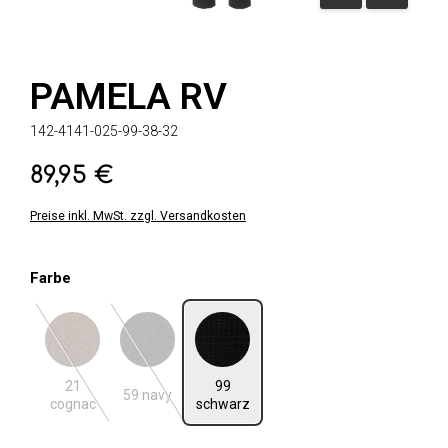
PAMELA RV
142-4141-025-99-38-32
89,95 €
Regulärer Preis:
Preise inkl. MwSt. zzgl. Versandkosten
auswählen
Farbe
21 cognac
59 navy
99 schwarz
(Diese Option ist zurzeit nicht verfügbar.)
(Diese Option ist zurzeit nicht verfügbar.)
21
99
59 navy
cognac
schwarz