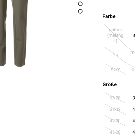
auswäh
Farbe
anthra
(melang
(Diese Optio
e)
ma
lila
(Diese Optio
navy
p
(Diese Optio
auswäh
Größe
36 28
3
(Diese Optio
38 32
4
(Diese Optio
42 30
4
(Diese Optio
46 28
4
(Diese Optio