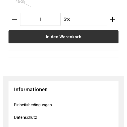
46 28
(Diese Option ist zurzeit nicht verfügbar.)
Produkt Anzahl: Gib den gewünschten Wert ein oder
Stk
In den Warenkorb
Informationen
Einheitsbedingungen
Datenschutz