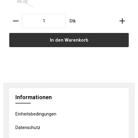
46 28
(Diese Option ist zurzeit nicht verfügbar.)
Produkt Anzahl: Gib den gewünschten Wert ein oder
Stk
In den Warenkorb
Informationen
Einheitsbedingungen
Datenschutz