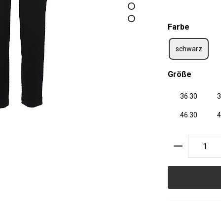
auswäh
Farbe
schwarz
auswäh
Größe
36 30
3
46 30
4
Produkt A