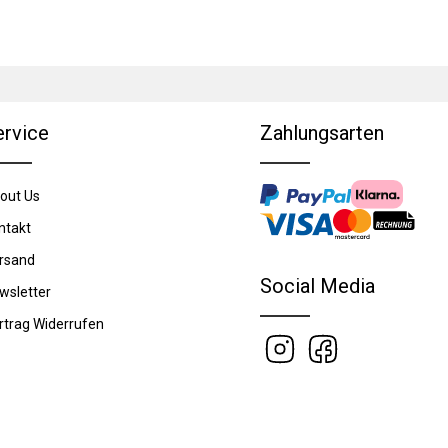
ervice
Zahlungsarten
out Us
ntakt
rsand
Social Media
wsletter
rtrag Widerrufen