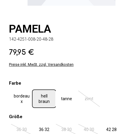
PAMELA
142-4251-008-20-48-28
79,95 €
Regulärer Preis:
Preise inkl. MwSt. zzgl. Versandkosten
auswählen
Farbe
bordeau
hell
tanne
zimt
(Diese Option ist zurzeit ni
x
braun
auswählen
Größe
36 30
36 32
38 30
40 30
42 28
(Diese Option ist zurzeit nicht verfügbar.)
(Diese Option ist zurzeit nicht verfügbar.
(Diese Option ist zurzeit ni