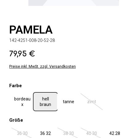
PAMELA
142-4251-008-20-52-28
79,95 €
Regulärer Preis:
Preise inkl. MwSt. zzgl. Versandkosten
auswählen
Farbe
bordeau
hell
tanne
zimt
(Diese Option ist zurzeit ni
x
braun
auswählen
Größe
36 30
36 32
38 30
40 30
42 28
(Diese Option ist zurzeit nicht verfügbar.)
(Diese Option ist zurzeit nicht verfügbar.
(Diese Option ist zurzeit ni