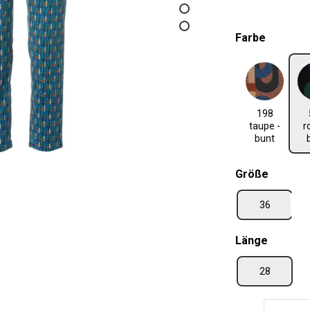
auswäh
Farbe
198 taupe - bunt
538 ro
198
taupe -
r
bunt
auswäh
Größe
36
auswäh
Länge
28