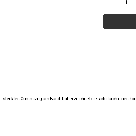
Produkt A
ersteckten Gummizug am Bund. Dabei zeichnet sie sich durch einen kon