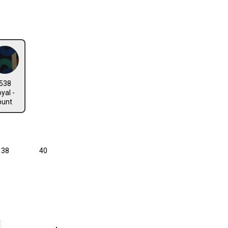
len
yal - bunt
538
oyal -
bunt
len
38
40
len