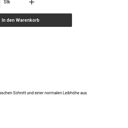
nzahl: Gib den gewünschten Wert ein oder
Stk
In den Warenkorb
ischen Schnitt und einer normalen Leibhöhe aus.