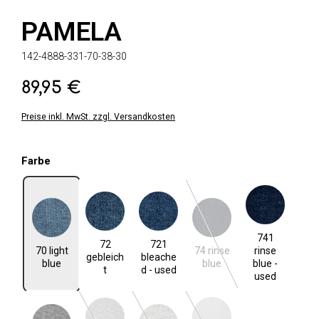
PAMELA
142-4888-331-70-38-30
89,95 €
Regulärer Preis:
Preise inkl. MwSt. zzgl. Versandkosten
auswählen
Farbe
70 light blue
72 gebleicht
721 bleached - used
74 rinse blue
741 rinse blue - used
741
(Diese Option ist zurzeit ni
72
721
70 light
74 rinse
rinse
gebleich
bleache
blue
blue
blue -
t
d - used
used