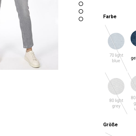
auswäh
Farbe
70 light blue
72 g
(Diese Optio
70 light
ge
blue
80 light grey
801 light
(Diese Optio
80
80 light
g
grey
auswäh
Größe