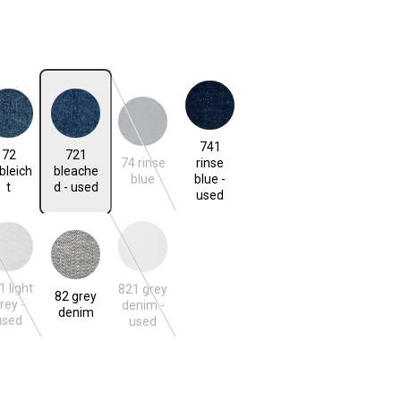
len
ebleicht
721 bleached - used
74 rinse blue
741 rinse blue - used
741
n ist zurzeit nicht verfügbar.)
(Diese Option ist zurzeit nicht verfügbar.)
72
721
74 rinse
rinse
bleich
bleache
blue
blue -
t
d - used
used
 grey - used
82 grey denim
821 grey denim - used
n ist zurzeit nicht verfügbar.)
(Diese Option ist zurzeit nicht verfügbar.)
(Diese Option ist zurzeit nicht verfügbar.)
1 light
821 grey
82 grey
rey -
denim -
denim
used
used
len