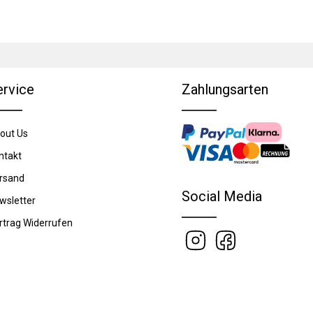
ervice
Zahlungsarten
out Us
ntakt
rsand
Social Media
wsletter
rtrag Widerrufen