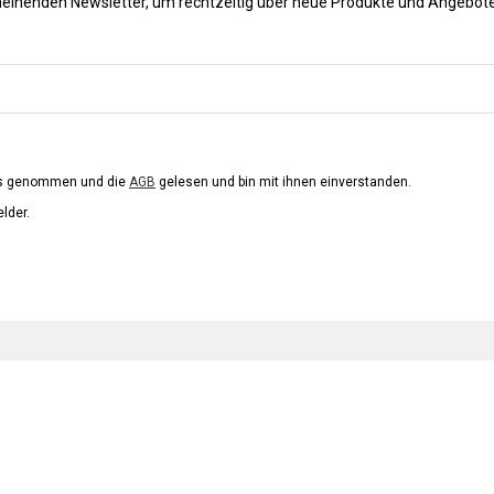
heinenden Newsletter, um rechtzeitig über neue Produkte und Angebote
is genommen und die
AGB
gelesen und bin mit ihnen einverstanden.
elder.