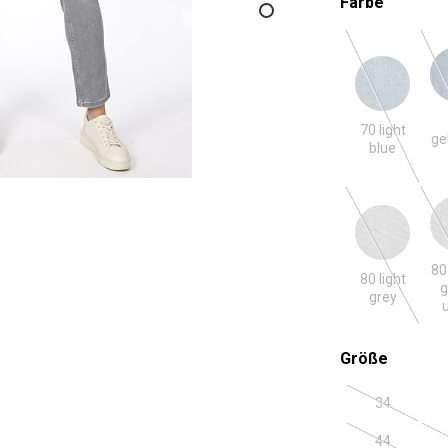
auswäh
Farbe
70 light blue
72 g
(Diese Optio
70 light
ge
blue
80 light grey
801 light
(Diese Optio
80
80 light
g
grey
auswäh
Größe
34
(Diese Optio
44