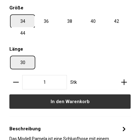
auswählen
Größe
34
36
38
40
42
44
auswählen
Länge
30
Produkt Anzahl: Gib den gewünschten Wert ein oder
Stk
In den Warenkorb
Beschreibung
Das Modell Pamela ist eine Schlupfhose mit einem