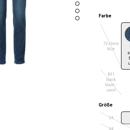
auswäh
Farbe
73 stone
731 ston
(Diese Optio
blue
s
891
black
(Diese Optio
black -
used
auswäh
Größe
34
(Diese Optio
44