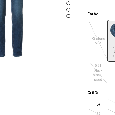
auswäh
Farbe
73 stone
731 ston
(Diese Optio
blue
s
891
black
(Diese Optio
black -
used
auswäh
Größe
34
44