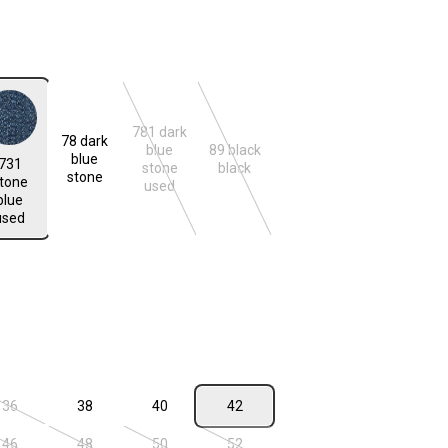
len
781 dark
78 dark
blue
89 black
e blue used
blue
731
n ist zurzeit nicht verfügbar.)
(Diese Option ist zurzeit nicht verfügbar.)
(Diese Option ist zurzeit nicht verfügba
stone
black
stone
tone
used
blue
used
n ist zurzeit nicht verfügbar.)
len
36
38
40
42
(Diese Option ist zurzeit nicht verfügbar.)
46
48
50
52