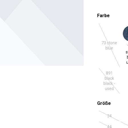
auswäh
Farbe
73 stone
731 ston
(Diese Optio
blue
s
891
black
(Diese Optio
black -
used
auswäh
Größe
34
(Diese Optio
44