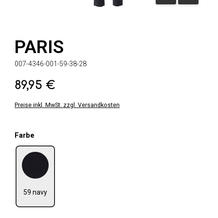
PARIS
007-4346-001-59-38-28
89,95 €
Regulärer Preis:
Preise inkl. MwSt. zzgl. Versandkosten
auswählen
Farbe
59 navy
59 navy