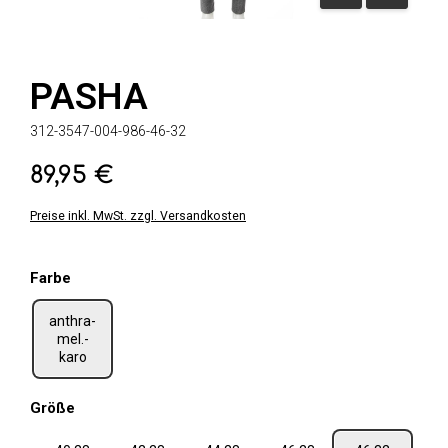
PASHA
312-3547-004-986-46-32
89,95 €
Regulärer Preis:
Preise inkl. MwSt. zzgl. Versandkosten
auswählen
Farbe
anthra-
mel.-
karo
auswählen
Größe