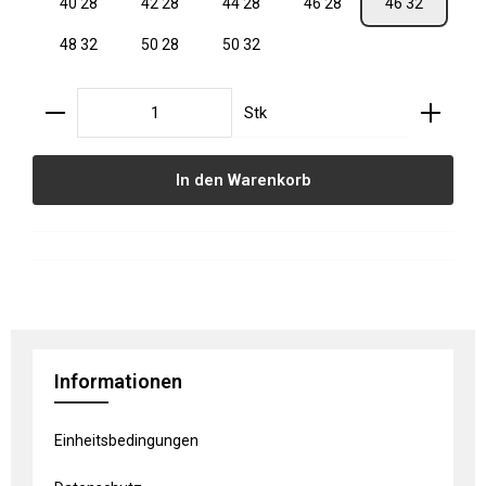
40 28
42 28
44 28
46 28
46 32
48 32
50 28
50 32
Produkt Anzahl: Gib den gewünschten Wert ein oder
Stk
In den Warenkorb
Informationen
Einheitsbedingungen