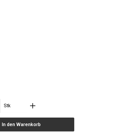
len
len
nzahl: Gib den gewünschten Wert ein oder
Stk
In den Warenkorb