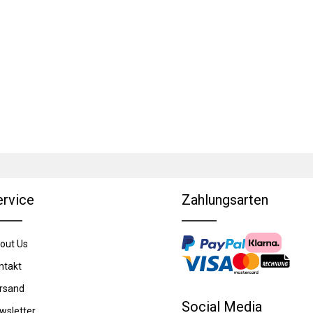
ervice
Zahlungsarten
out Us
ntakt
rsand
Social Media
wsletter