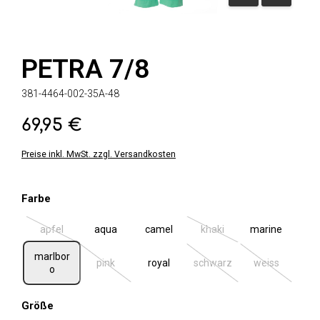
PETRA 7/8
381-4464-002-35A-48
69,95 €
Regulärer Preis:
Preise inkl. MwSt. zzgl. Versandkosten
auswählen
Farbe
apfel
aqua
camel
khaki
marine
(Diese Option ist zurzeit nicht verfügbar.)
(Diese Option ist zurzeit ni
marlbor
pink
royal
schwarz
weiss
(Diese Option ist zurzeit nicht verfügbar.)
(Diese Option ist zurzeit ni
(Diese Option 
o
auswählen
Größe