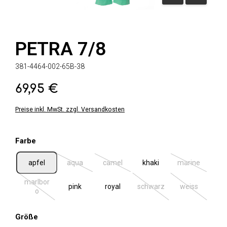
PETRA 7/8
381-4464-002-65B-38
69,95 €
Regulärer Preis:
Preise inkl. MwSt. zzgl. Versandkosten
auswählen
Farbe
apfel
aqua
camel
khaki
marine
(Diese Option ist zurzeit nicht verfügbar.)
(Diese Option ist zurzeit nicht verfügbar.
(Diese Option 
marlbor
pink
royal
schwarz
weiss
(Diese Option ist zurzeit nicht verfügbar.)
(Diese Option ist zurzeit ni
(Diese Option 
o
auswählen
Größe