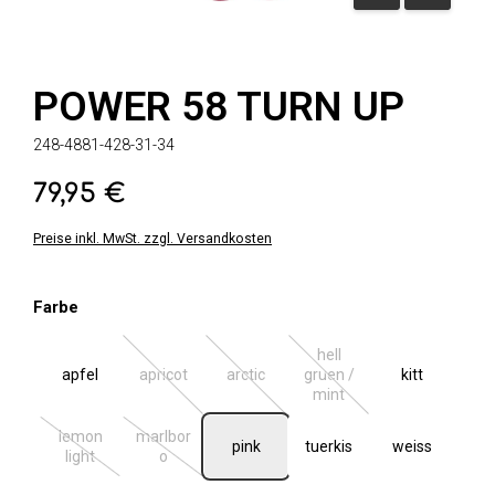
POWER 58 TURN UP
248-4881-428-31-34
79,95 €
Regulärer Preis:
Preise inkl. MwSt. zzgl. Versandkosten
auswählen
Farbe
hell
apfel
apricot
arctic
gruen /
kitt
(Diese Option ist zurzeit nicht verfügbar.)
(Diese Option ist zurzeit nicht verfügbar.
(Diese Option ist zurzeit ni
mint
lemon
marlbor
pink
tuerkis
weiss
(Diese Option ist zurzeit nicht verfügbar.)
(Diese Option ist zurzeit nicht verfügbar.)
light
o